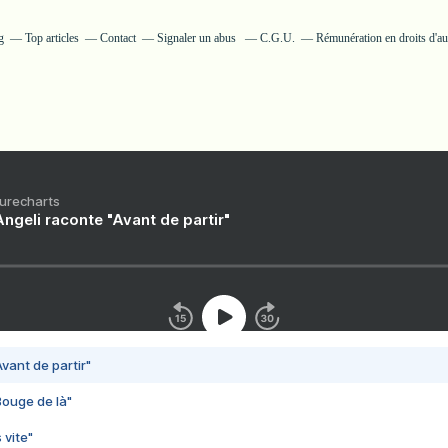
g
Top articles
Contact
Signaler un abus
C.G.U.
Rémunération en droits d'au
Purecharts
ngeli raconte "Avant de partir"
vant de partir"
Bouge de là"
 vite"