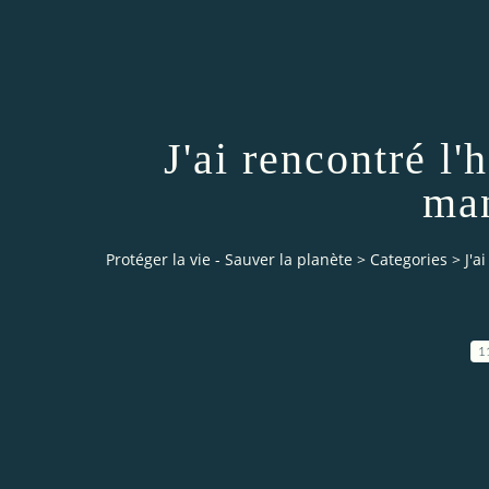
J'ai rencontré l
man
Protéger la vie - Sauver la planète
>
Categories
>
J'a
1