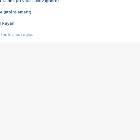
 a 13 ans (et vous l'avez ignoré)
e (littéralement)
im Rayan
 toutes les règles
s les jeux vidéo
us choquant de Rockstar ? - Le scandale BULLY
e plus moche de Steam
du RÊVE tourne au CAUCHEMAR
pendant 8 heures
it… à tort
umiliés par un jeu vidéo
ire - Final Fantasy 8
ti un empire - Age of Empires