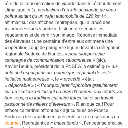
rôle de la consommation de viande dans le réchauffement
climatique.
« La production d’un kilo de viande de veau
pollue autant qu’un trajet automobile de 220 km ! »
,
affirmait sur des affiches l’entreprise, qui a lancé des
« Journées sans viande », histoire de séduire les
végétariens et de verdir son image. Réponse immédiate
des éleveurs : une centaine d’entre eux ont mené une
« opération coup de poing » le 8 juin devant la délégation
régionale Sodexo de Nantes,
« pour stopper cette
campagne de communication calomnieuse »
(sic).
Xavier Beulin, président de la FNSEA, a estimé qu’
« au-
delà de l’esprit partisan, polémique et partial de cette
initiative malheureuse »
, le
« procédé »
était
« déplorable »
:
« Pourquoi jeter l’opprobre gratuitement
sur un secteur, en faisant un bras d’honneur aux efforts, au
bon sens, à la tradition culinaire française et au travail
passionné de milliers d’éleveurs »
. Rien que ça ! Pour
effacer ce terrible affront aux agriculteurs de France,
Sodexo a très rapidement présenté ses excuses dans un
courrier
. Regrettant ce
« malentendu »
, l’entreprise précise