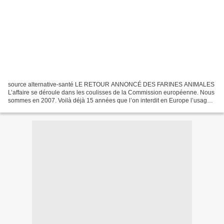
source alternative-santé LE RETOUR ANNONCÉ DES FARINES ANIMALES
L’affaire se déroule dans les coulisses de la Commission européenne. Nous
sommes en 2007. Voilà déjà 15 années que l’on interdit en Europe l’usage
des farines animales pour l’alimentation...