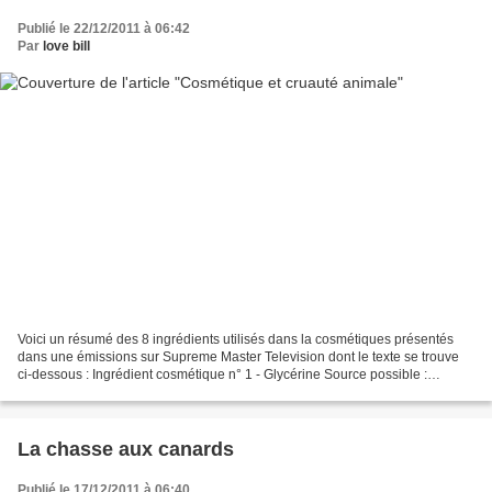
Publié le 22/12/2011 à 06:42
Par
love bill
Voici un résumé des 8 ingrédients utilisés dans la cosmétiques présentés
dans une émissions sur Supreme Master Television dont le texte se trouve
ci-dessous : Ingrédient cosmétique n° 1 - Glycérine Source possible :
Graisse de porcs et de vaches Ingrédient...
La chasse aux canards
Publié le 17/12/2011 à 06:40