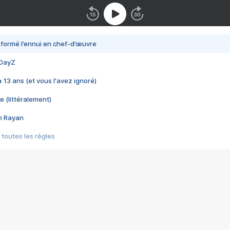
nsformé l’ennui en chef-d’œuvre
 DayZ
 a 13 ans (et vous l'avez ignoré)
e (littéralement)
im Rayan
 toutes les règles
s les jeux vidéo
us choquant de Rockstar ? - Le scandale BULLY
e plus moche de Steam
du RÊVE tourne au CAUCHEMAR
pendant 8 heures